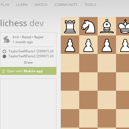
PLAY
LEARN
WATCH
COMMUNITY
TOOLS
lichess
dev
8+0 • Rated •
Rapid
1 month ago
TaylorSwiftFans1 (3999?)
±0
TaylorSwiftFans2 (3999?)
±0
Draw
Open with
Mobile app