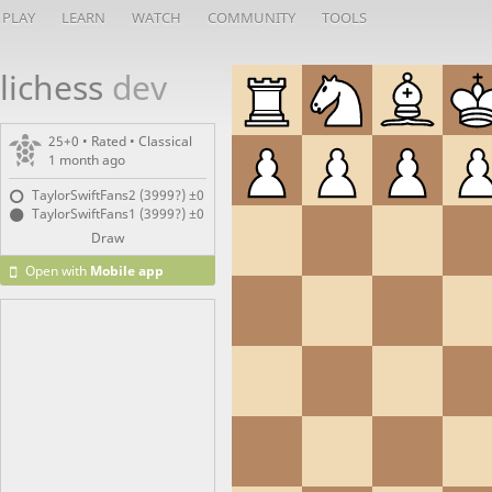
PLAY
LEARN
WATCH
COMMUNITY
TOOLS
lichess
dev
25+0 • Rated •
Classical
1 month ago
TaylorSwiftFans2 (3999?)
±0
TaylorSwiftFans1 (3999?)
±0
Draw
Open with
Mobile app