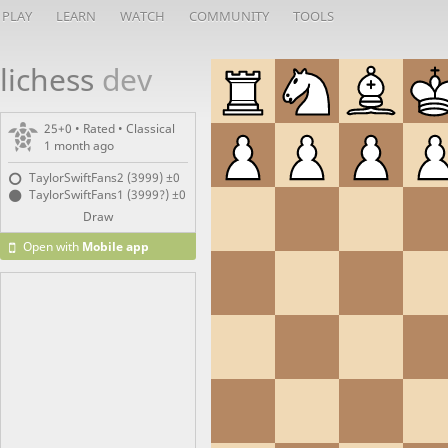
PLAY
LEARN
WATCH
COMMUNITY
TOOLS
lichess
dev
25+0 • Rated •
Classical
1 month ago
TaylorSwiftFans2 (3999)
±0
TaylorSwiftFans1 (3999?)
±0
Draw
Open with
Mobile app