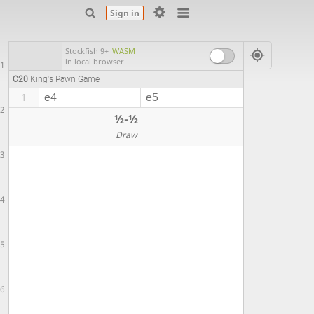
Sign in
Stockfish 9+
WASM
in local browser
1
C20
King's Pawn Game
e4
e5
1
2
½-½
Draw
3
4
5
6