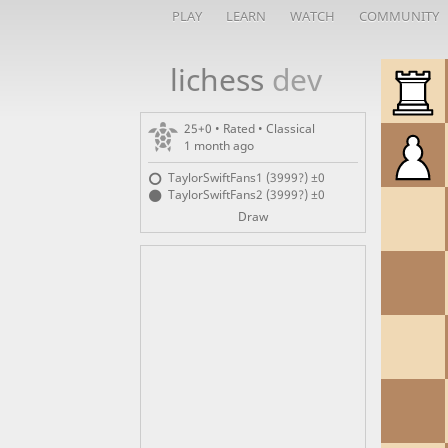
PLAY
LEARN
WATCH
COMMUNITY
lichess
dev
25+0 • Rated •
Classical
1 month ago
TaylorSwiftFans1 (3999?)
±0
TaylorSwiftFans2 (3999?)
±0
Draw