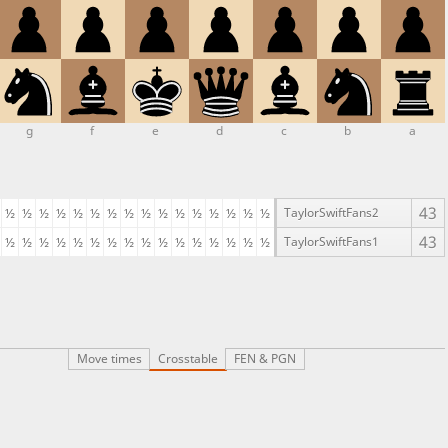
g
f
e
d
c
b
a
43
½
½
½
½
½
½
½
½
½
½
½
½
½
½
½
½
TaylorSwiftFans2
43
½
½
½
½
½
½
½
½
½
½
½
½
½
½
½
½
TaylorSwiftFans1
Move times
Crosstable
FEN & PGN