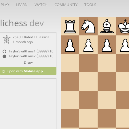
PLAY
LEARN
WATCH
COMMUNITY
TOOLS
lichess
dev
25+0 • Rated •
Classical
1 month ago
TaylorSwiftFans1 (3999?)
±0
TaylorSwiftFans2 (3999?)
±0
Draw
Open with
Mobile app