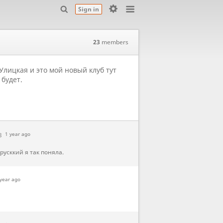
Sign in
23
members
Улицкая и это мой новый клуб тут
будет.
3
1 year ago
русккий я так поняла.
year ago