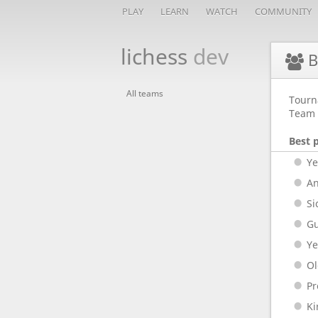
PLAY
LEARN
WATCH
COMMUNITY
lichess
dev
В
All teams
Tourn
Team 
Best 
Y
An
Si
G
Ye
Ol
Pr
Ki