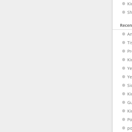
Ki
S
Rece
An
Ti
Pr
Ki
Ye
Y
Si
Ki
G
Ki
Po
p