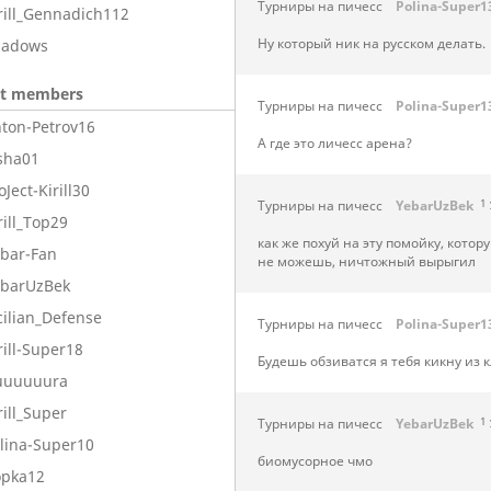
Турниры на пичесс
Polina-Super1
rill_Gennadich112
Ну который ник на русском делать.
hadows
nt members
Турниры на пичесс
Polina-Super1
ton-Petrov16
А где это личесс арена?
sha01
oJect-Kirill30
Турниры на пичесс
YebarUzBek
1 
rill_Top29
как же похуй на эту помойку, кото
bar-Fan
не можешь, ничтожный вырыгил
ebarUzBek
cilian_Defense
Турниры на пичесс
Polina-Super1
rill-Super18
Будешь обзиватся я тебя кикну из к
uuuuuura
rill_Super
Турниры на пичесс
YebarUzBek
1 
lina-Super10
биомусорное чмо
opka12