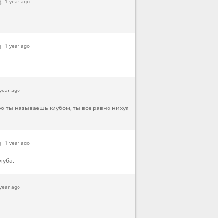
3
1 year ago
3
1 year ago
year ago
рую ты называешь клубом, ты все равно нихуя
3
1 year ago
луба.
year ago