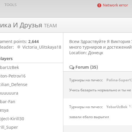
TOOLS
Network error
ика И Друзья
TEAM
ament points:
2,644
Всем Здраствуйте Я Виктория 
leader:
Victoria_Ulitskaya18
много турниров и достежений 
Location: Донецк
players
Forum (35)
ebarUzBek
ton-Petrov16
Турниры на пичесс
Polina-Super1
cilian_Defense
Учись базарить нормально и ты не 
uuuuuura
bar-Fan
Турниры на пичесс
YebarUzBek
1 
esya
завали ебало вырыгил
oJect-Kirill30
rill_Super